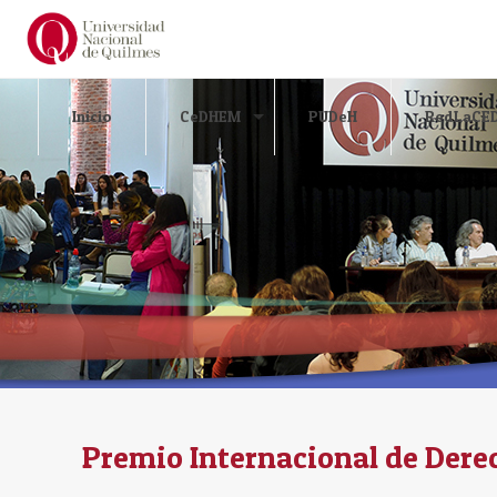
Inicio
CeDHEM
PUDeH
RedLaCE
Premio Internacional de Der