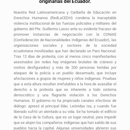
originarias del Ecuador.
Nuestra Red Latinoamericana y Caribeña de Educación en
Derechos Humanos (RedLaCEDH) condena la inaceptable
violencia institucional de las fuerzas policiales y militares del
gobierno del Pte. Guillermo Lasso ante su evidente fracaso de
promover instancias de negociación con la CONAIE
(Confederación de Nacionalidades Indígenas del Ecuador), las
organizaciones sociales y sectores de la sociedad
ecuatoriana movilizadas que han declarado un Paro Nacional.
Tras 12 días de protesta, con al menos cinco manifestantes
asesinados (en redes hay imágenes brutales de cráneos y
rostros desfigurados) y más de 200 personas heridas por
ataques de la policía a un pueblo desarmado, que incluye
afectaciones a grupos de mujeres y niños indígenas. Pruebas
que a esta altura resultan irrefutables a la hora de avasallar el
derecho a la protesta que es inherente a todo sistema
democrático y una flagrante violación a los Derechos
Humanos. El gobierno no ha propiciado canales efectivos de
diálogo: apresó al principal líder, Leónidas Iza, y cuando fue
liberado sufrió un atentado a su vida. Se ha tomado el edificio
de la Casa de la Cultura, que es un lugar neutral, para impedir
que se alojen los compañeros indígenas que han salido de sus
pueblos hacia la capital. Algunas universidades abrieron sus