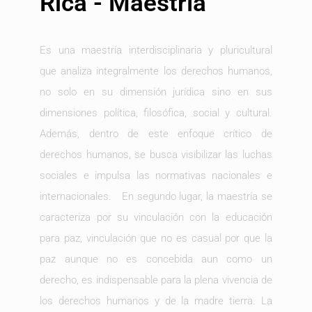
Rica - Maestría
Es una maestría interdisciplinaria y pluricultural
que analiza integralmente los derechos humanos,
no solo en su dimensión jurídica sino en sus
dimensiones política, filosófica, social y cultural.
Además, dentro de este enfoque crítico de
derechos humanos, se busca visibilizar las luchas
sociales e impulsa las normativas nacionales e
internacionales. En segundo lugar, la maestría se
caracteriza por su vinculación con la educación
para paz, vinculación que no es casual por que la
paz aunque no es concebida aun como un
derecho, es indispensable para la plena vivencia de
los derechos humanos y de la madre tierra. La