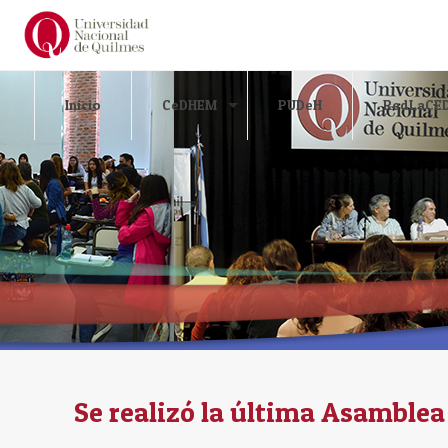
Inicio
CeDHEM
PUDeH
RedLaCE
Se realizó la última Asamblea