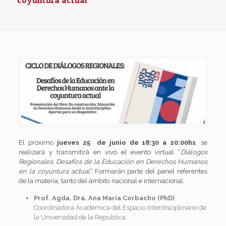
El próximo
jueves 25 de junio de 18:30 a 20:00hs
, se
realizará y transmitirá en vivo el evento virtual “
Diálogos
Regionales. Desafíos de la Educación en Derechos Humanos
en la coyuntura actual”.
Formarán parte del panel referentes
de la materia, tanto del ámbito nacional e internacional:
P
r
o
f
.
Agd
a
.
D
ra
.
An
a
M
arí
a
Co
r
ba
c
h
o
(
PhD
)
Coordinadora Académica del Espacio Interdisciplinario de
la Universidad de la Republica.