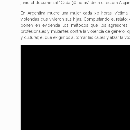
junio el documental “Cada 30 horas” de la directora Alej
En Argentina muere una mujer cada 30 horas, víctima 
violencias que vivieron sus hijas. Completando el relato: 
ponen en evidencia los métodos que los agresores uti
profesionales y militantes contra la violencia de género,
y cultural; el que exigimos al tomar las calles y alzar la 