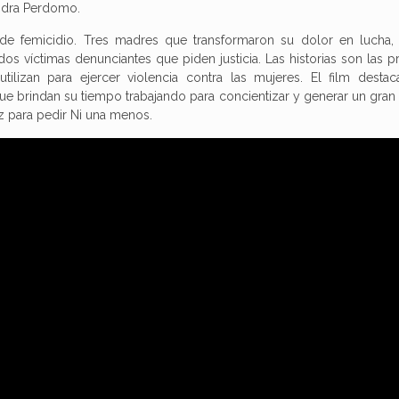
andra Perdomo.
de femicidio. Tres madres que transformaron su dolor en lucha, 
dos víctimas denunciantes que piden justicia. Las historias son las p
lizan para ejercer violencia contra las mujeres. El film destac
 que brindan su tiempo trabajando para concientizar y generar un gran
voz para pedir Ni una menos.