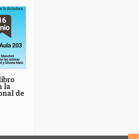
libro
 la
onal de