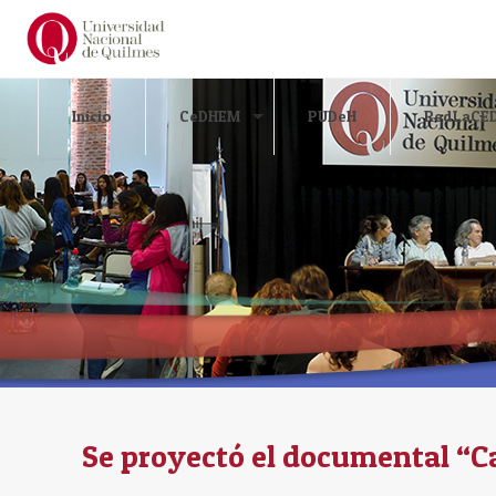
Inicio
CeDHEM
PUDeH
RedLaCE
Se proyectó el documental “C