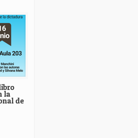
libro
 la
onal de