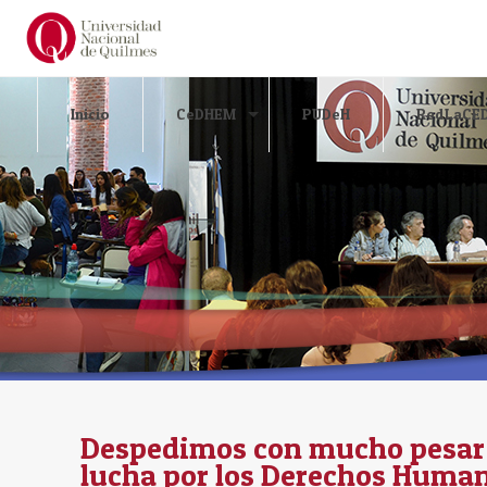
Inicio
CeDHEM
PUDeH
RedLaCE
Despedimos con mucho pesar a
lucha por los Derechos Huma