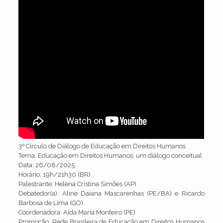
3º Círculo de Diálogo de Educação em Direitos Humanos
Tema: Educação em Direitos Humanos: um diálogo conceitual
Data: 26/08/2025
Horário: 19h/21h30 (BR)
Palestrante: Helena Cristina Simões (AP)
Debatedor(a): Aline Daiana Mascarenhas (PE/BA) e Ricardo
Barbosa de Lima (GO)
Coordenadora: Aída Maria Monteiro (PE)
Promoção: Rede Brasileira de Educação em Direitos Humanos